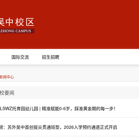
国际交流
招生招聘
新闻中心
校要闻
FLSWZ托育园幼儿园 | 精准赋能0-6岁，踩准黄金期的每一步！
磅：苏外吴中首创拔尖贯通班型，2026入学预约通道正式开启