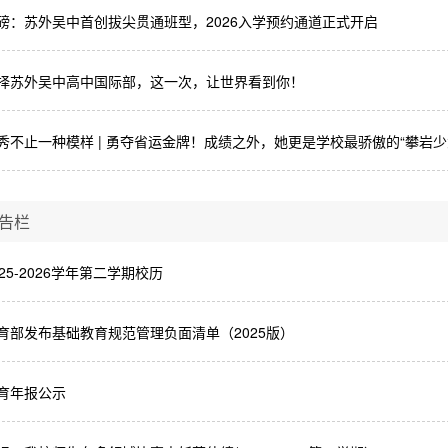
磅：苏外吴中首创拔尖贯通班型，2026入学预约通道正式开启
择苏外吴中高中国际部，这一次，让世界看到你！
秀不止一种模样 | 勇夺省运金牌！成绩之外，她更是学校最骄傲的“攀岩少
告栏
025-2026学年第二学期校历
育部发布基础教育规范管理负面清单（2025版）
育年报公示